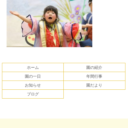
コ
ペ
ン
ー
テ
ジ
ホーム
園の紹介
ン
の
園の一日
年間行事
ツ
先
本
頭
お知らせ
園だより
文
へ
ブログ
の
戻
先
る
頭
へ
戻
る