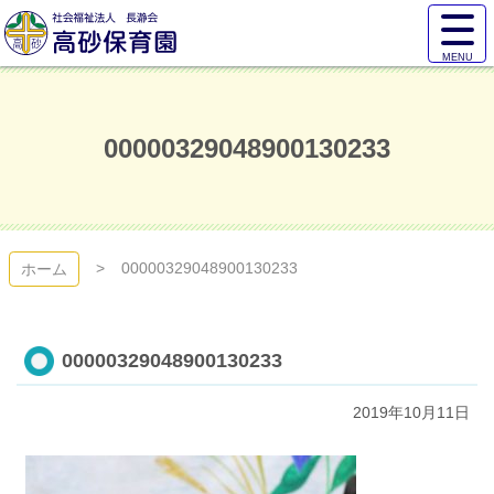
コ
サ
ン
イ
テ
ト
高砂保育園
ン
メ
ツ
ニ
本
ュ
00000329048900130233
文
ー
へ
を
ス
開
キ
く
ッ
プ
00000329048900130233
ホーム
00000329048900130233
2019年10月11日