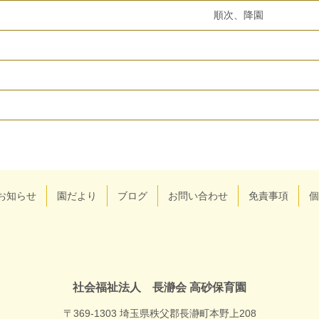
順次、降園
お知らせ
園だより
ブログ
お問い合わせ
免責事項
個
社会福祉
社会福祉法人 長瀞会 高砂保育園
〒369-1303 埼玉県秩父郡長瀞町本野上208