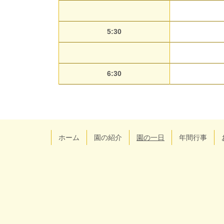
5:30
6:30
コ
ペ
ン
ー
テ
ジ
ン
の
ツ
先
現在のページ
ホーム
園の紹介
園の一日
年間行事
本
頭
文
へ
の
戻
先
る
頭
へ
戻
る