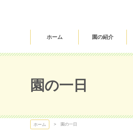
コ
ン
テ
ン
ツ
高砂保育園
本
ホーム
園の紹介
文
へ
ス
キ
ッ
プ
園の一日
園の一日
ホーム