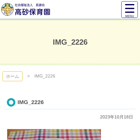
コ
サ
ン
イ
テ
ト
高砂保育園
ン
メ
ツ
ニ
本
ュ
IMG_2226
文
ー
へ
を
ス
開
キ
く
ッ
プ
IMG_2226
ホーム
IMG_2226
2023年10月18日