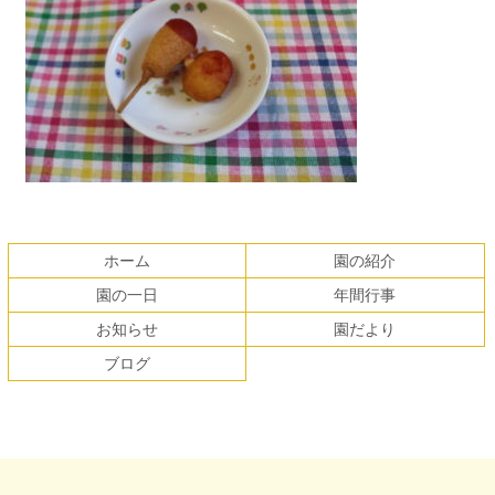
コ
ペ
ン
ー
テ
ジ
ホーム
園の紹介
ン
の
園の一日
年間行事
ツ
先
本
頭
お知らせ
園だより
文
へ
ブログ
の
戻
先
る
頭
へ
戻
る