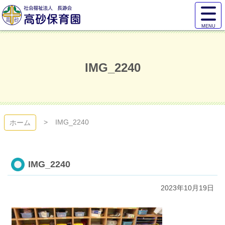
コ
サ
ン
イ
テ
ト
高砂保育園
ン
メ
ツ
ニ
本
ュ
IMG_2240
文
ー
へ
を
ス
開
キ
く
ッ
プ
IMG_2240
ホーム
IMG_2240
2023年10月19日