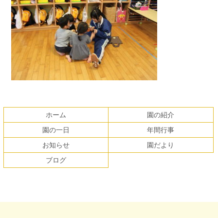
コ
ペ
ン
ー
テ
ジ
ホーム
園の紹介
ン
の
園の一日
年間行事
ツ
先
本
頭
お知らせ
園だより
文
へ
ブログ
の
戻
先
る
頭
へ
戻
る