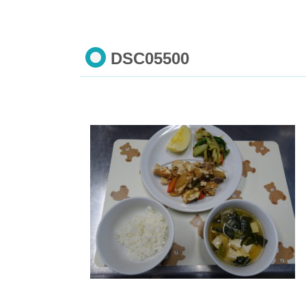
DSC05500
コ
ペ