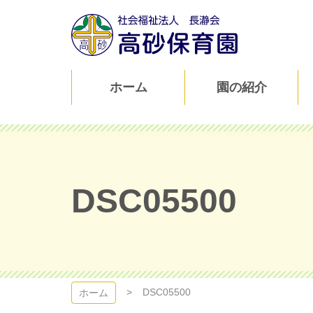
コ
ン
テ
ン
ツ
高砂保育園
本
ホーム
園の紹介
文
へ
ス
キ
ッ
プ
DSC05500
DSC05500
ホーム