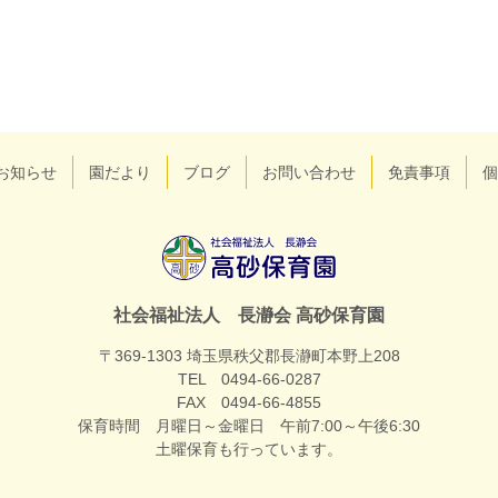
お知らせ
園だより
ブログ
お問い合わせ
免責事項
個
社会福祉
社会福祉法人 長瀞会 高砂保育園
〒369-1303 埼玉県秩父郡長瀞町本野上208
法人 長
TEL 0494-66-0287
FAX 0494-66-4855
瀞会 高砂
保育時間 月曜日～金曜日
午前7:00～午後6:30
土曜保育も行っています。
保育園