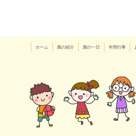
コ
ペ
ン
ー
テ
ジ
ン
の
ツ
先
ホーム
園の紹介
園の一日
年間行事
本
頭
文
へ
の
戻
先
る
頭
へ
戻
る