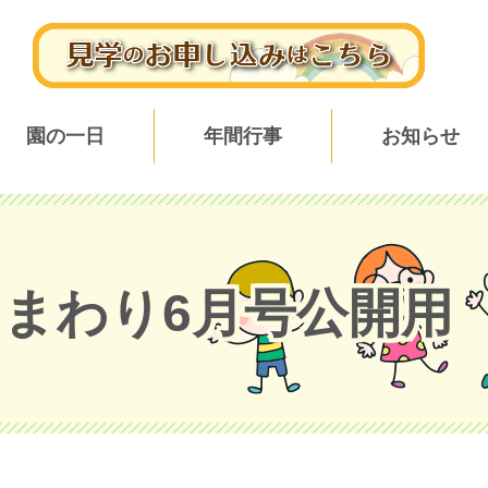
園の一日
年間行事
お知らせ
．ひまわり6月号公開用