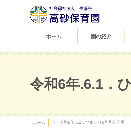
コ
ン
テ
ン
ツ
高砂保育園
本
ホーム
園の紹介
文
へ
ス
キ
ッ
プ
令和6年.6.1
令和6年.6.1．ひまわり6月号公開用
ホーム