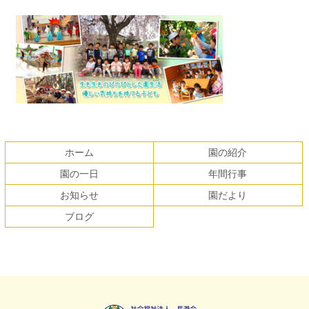
コ
ペ
ン
ー
テ
ジ
ホーム
園の紹介
ン
の
園の一日
年間行事
ツ
先
本
頭
お知らせ
園だより
文
へ
ブログ
の
戻
先
る
頭
へ
戻
る