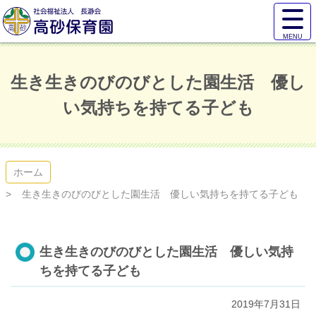
コ
サ
ン
イ
テ
ト
高砂保育園
ン
メ
ツ
ニ
生き生きのびのびとした園生活 優し
本
ュ
文
ー
い気持ちを持てる子ども
へ
を
ス
開
キ
く
ッ
プ
ホーム
生き生きのびのびとした園生活 優しい気持ちを持てる子ども
生き生きのびのびとした園生活 優しい気持
ちを持てる子ども
2019年7月31日