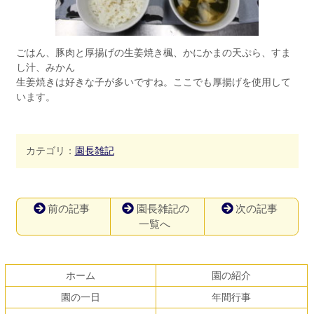
ごはん、豚肉と厚揚げの生姜焼き楓、かにかまの天ぷら、すま
し汁、みかん
生姜焼きは好きな子が多いですね。ここでも厚揚げを使用して
います。
カテゴリ：
園長雑記
前の記事
園長雑記の
次の記事
一覧へ
コ
ペ
ン
ー
テ
ジ
ホーム
園の紹介
ン
の
園の一日
年間行事
ツ
先