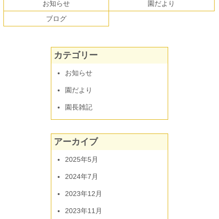
本
頭
お知らせ
園だより
文
へ
ブログ
の
戻
先
る
頭
へ
カテゴリー
戻
る
お知らせ
園だより
園長雑記
アーカイブ
2025年5月
2024年7月
2023年12月
2023年11月