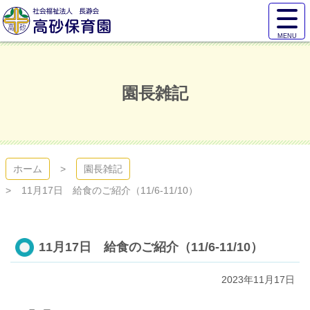
コ
サ
ン
イ
テ
ト
高砂保育園
ン
メ
ツ
ニ
本
ュ
園長雑記
文
ー
へ
を
ス
開
キ
く
ッ
プ
ホーム
園長雑記
11月17日 給食のご紹介（11/6-11/10）
11月17日 給食のご紹介（11/6-11/10）
2023年11月17日